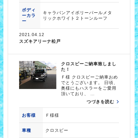
ボディ
キャラバンアイボリーパールメタ
ーカラ
リックホワイト２トーンルーフ
ー
2021.04.12
スズキアリーナ松戸
クロスビーご納車致しまし
た！
Ｆ様 クロスビーご納車おめ
でとうございます。 日頃、
奥様にもハスラーをご愛用
頂いており、 …
つづきを読む
お客様
Ｆ様様
車種
クロスビー