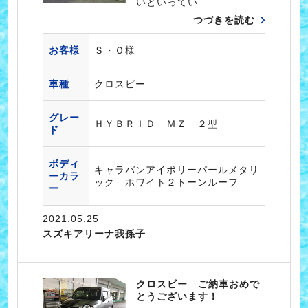
いといってい…
つづきを読む
お客様
Ｓ・Ｏ様
車種
クロスビー
グレー
ＨＹＢＲＩＤ ＭＺ ２型
ド
ボディ
キャラバンアイボリーパールメタリ
ーカラ
ック ホワイト２トーンルーフ
ー
2021.05.25
スズキアリーナ我孫子
クロスビー ご納車おめで
とうございます！