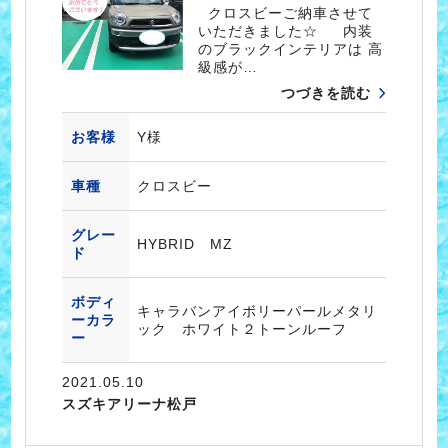
クロスビーご納車させて
いただきました☆ 内装
のブラックインテリアは 高
級感が…
つづきを読む
お客様
Y様
車種
クロスビー
グレー
HYBRID MZ
ド
ボディ
キャラバンアイボリーパールメタリ
ーカラ
ック ホワイト２トーンルーフ
ー
2021.05.10
スズキアリーナ松戸