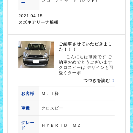
ー
2021.04.15
スズキアリーナ船橋
ご納車させていただきまし
た！！！
こんにちは篠原です ご
納車おめでとうございます
クロスビーは デザインも可
愛くターボ…
つづきを読む
お客様
Ｍ．Ｉ様
車種
クロスビー
グレー
ＨＹＢＲＩＤ ＭＺ
ド