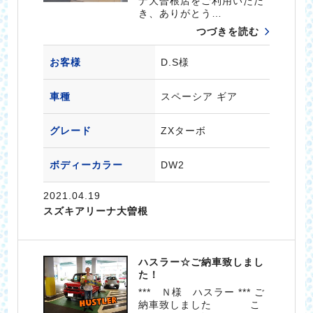
ナ大曽根店をご利用いただ
き、ありがとう…
つづきを読む
お客様
D.S様
車種
スペーシア ギア
グレード
ZXターボ
ボディーカラー
DW2
2021.04.19
スズキアリーナ大曽根
ハスラー☆ご納車致しまし
た！
*** Ｎ様 ハスラー *** ご
納車致しました こ