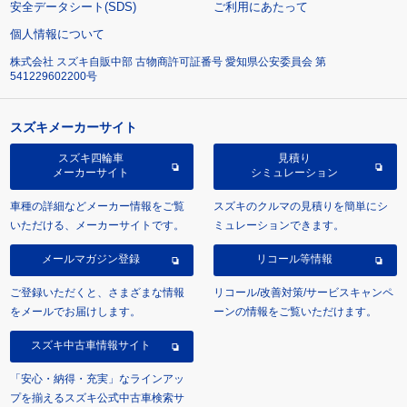
安全データシート(SDS)
ご利用にあたって
個人情報について
株式会社 スズキ自販中部 古物商許可証番号 愛知県公安委員会 第
541229602200号
スズキメーカーサイト
スズキ四輪車
見積り
メーカーサイト
シミュレーション
車種の詳細などメーカー情報をご覧
スズキのクルマの見積りを簡単にシ
いただける、メーカーサイトです。
ミュレーションできます。
メールマガジン登録
リコール等情報
ご登録いただくと、さまざまな情報
リコール/改善対策/サービスキャンペ
をメールでお届けします。
ーンの情報をご覧いただけます。
スズキ中古車情報サイト
「安心・納得・充実」なラインアッ
プを揃えるスズキ公式中古車検索サ