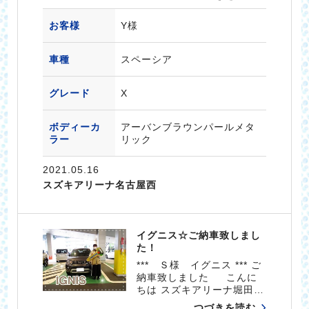
お客様
Y様
車種
スペーシア
グレード
X
ボディーカ
アーバンブラウンパールメタ
ラー
リック
2021.05.16
スズキアリーナ名古屋西
イグニス☆ご納車致しまし
た！
*** Ｓ様 イグニス *** ご
納車致しました こんに
ちは スズキアリーナ堀田…
つづきを読む