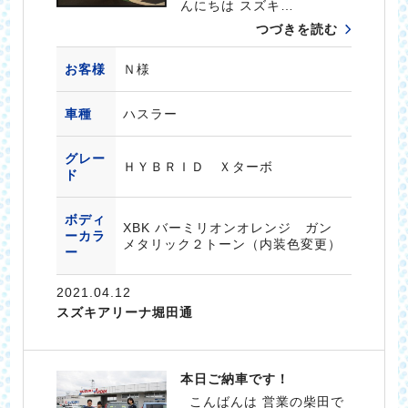
んにちは スズキ…
つづきを読む
お客様
Ｎ様
車種
ハスラー
グレー
ＨＹＢＲＩＤ Ｘターボ
ド
ボディ
XBK バーミリオンオレンジ ガン
ーカラ
メタリック２トーン（内装色変更）
ー
2021.04.12
スズキアリーナ堀田通
本日ご納車です！
こんばんは 営業の柴田で