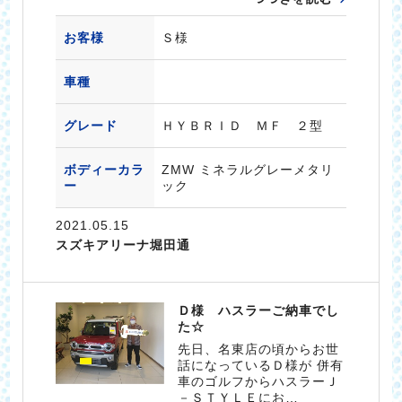
お客様
Ｓ様
車種
グレード
ＨＹＢＲＩＤ ＭＦ ２型
ボディーカラ
ZMW ミネラルグレーメタリ
ー
ック
2021.05.15
スズキアリーナ堀田通
Ｄ様 ハスラーご納車でし
た☆
先日、名東店の頃からお世
話になっているＤ様が 併有
車のゴルフからハスラーＪ
－ＳＴＹＬＥにお…