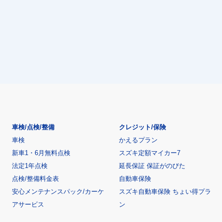
車検/点検/整備
クレジット/保険
車検
かえるプラン
新車1・6月無料点検
スズキ定額マイカー7
法定1年点検
延長保証 保証がのびた
点検/整備料金表
自動車保険
安心メンテナンスパック/カーケ
スズキ自動車保険 ちょい得プラ
アサービス
ン