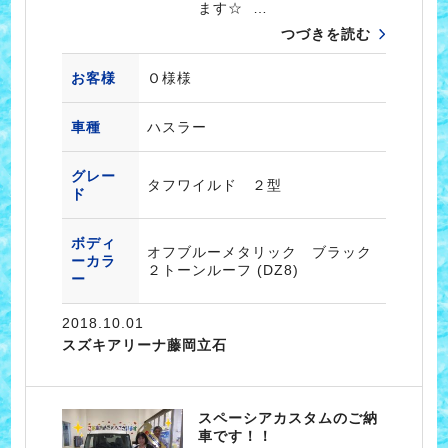
ます☆ …
つづきを読む
お客様
Ｏ様様
車種
ハスラー
グレー
タフワイルド ２型
ド
ボディ
オフブルーメタリック ブラック
ーカラ
２トーンルーフ (DZ8)
ー
2018.10.01
スズキアリーナ藤岡立石
スペーシアカスタムのご納
車です！！