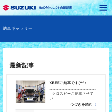
株式会社スズキ自販群馬
納車ギャラリー
最新記事
XBEEご納車です(^^♪
-------------------------------
- クロスビーご納車させて
い…
つづきを読む