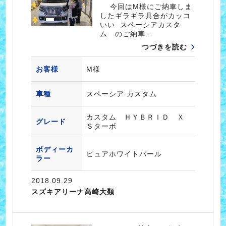
今回はM様にご納車しま
したギラギラ具合がカッコ
いい スペーシアカスタ
ム のご納車…
つづきを読む
お客様
M様
車種
スペーシア カスタム
カスタム ＨＹＢＲＩＤ Ｘ
グレード
Ｓターボ
ボディーカ
ピュアホワイトパール
ラー
2018.09.29
スズキアリーナ高崎大類