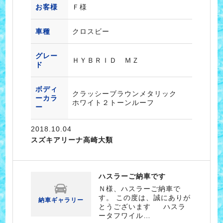
お客様
Ｆ様
車種
クロスビー
グレー
ＨＹＢＲＩＤ ＭＺ
ド
ボディ
クラッシーブラウンメタリック
ーカラ
ホワイト２トーンルーフ
ー
2018.10.04
スズキアリーナ高崎大類
ハスラーご納車です
Ｎ様、ハスラーご納車で
す。 この度は、誠にありが
納車ギャラリー
とうございます ハスラ
ータフワイル…