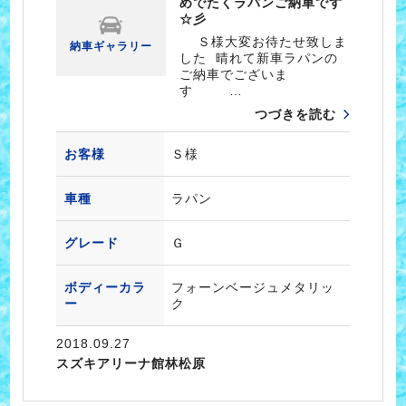
めでたくラパンご納車です
☆彡
Ｓ様大変お待たせ致しま
納車ギャラリー
した 晴れて新車ラパンの
ご納車でございま
す …
つづきを読む
お客様
Ｓ様
車種
ラパン
グレード
Ｇ
ボディーカラ
フォーンベージュメタリッ
ー
ク
2018.09.27
スズキアリーナ館林松原