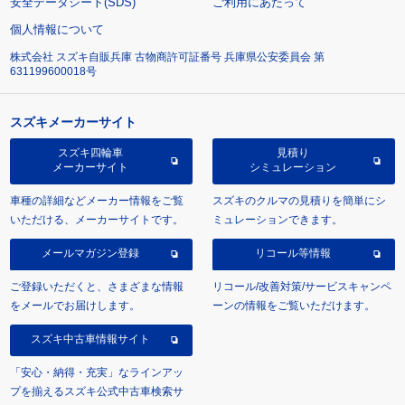
安全データシート(SDS)
ご利用にあたって
個人情報について
株式会社 スズキ自販兵庫 古物商許可証番号 兵庫県公安委員会 第
631199600018号
スズキメーカーサイト
スズキ四輪車
見積り
メーカーサイト
シミュレーション
車種の詳細などメーカー情報をご覧
スズキのクルマの見積りを簡単にシ
いただける、メーカーサイトです。
ミュレーションできます。
メールマガジン登録
リコール等情報
ご登録いただくと、さまざまな情報
リコール/改善対策/サービスキャンペ
をメールでお届けします。
ーンの情報をご覧いただけます。
スズキ中古車情報サイト
「安心・納得・充実」なラインアッ
プを揃えるスズキ公式中古車検索サ