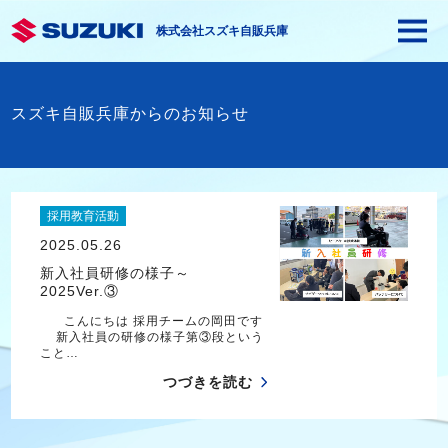
株式会社スズキ自販兵庫
スズキ自販兵庫からのお知らせ
採用教育活動
2025.05.26
新入社員研修の様子～
2025Ver.③
こんにちは 採用チームの岡田です
新入社員の研修の様子第③段という
こと…
つづきを読む