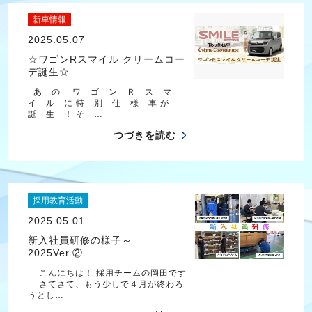
新車情報
2025.05.07
☆ワゴンRスマイル クリームコー
デ誕生☆
あ の ワ ゴ ン Ｒ ス マ
イ ル に 特 別 仕 様 車 が
誕 生 ！ そ …
つづきを読む
採用教育活動
2025.05.01
新入社員研修の様子～
2025Ver.②
こんにちは！ 採用チームの岡田です
さてさて、もう少しで４月が終わろ
うとし…