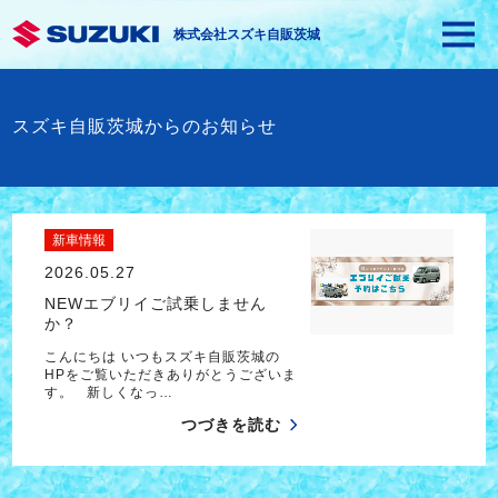
株式会社スズキ自販茨城
スズキ自販茨城からのお知らせ
新車情報
2026.05.27
NEWエブリイご試乗しません
か？
こんにちは いつもスズキ自販茨城の
HPをご覧いただきありがとうございま
す。 新しくなっ…
つづきを読む