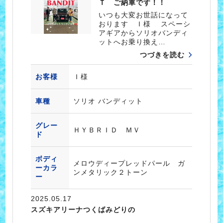
Ｔ ご納車です！！
いつも大変お世話になって
おります Ｉ様 スペーシ
アギアからソリオバンディ
ットへお乗り換え…
つづきを読む
お客様
Ｉ様
車種
ソリオ バンディット
グレー
ＨＹＢＲＩＤ ＭＶ
ド
ボディ
メロウディープレッドパール ガ
ーカラ
ンメタリック２トーン
ー
2025.05.17
スズキアリーナつくばみどりの