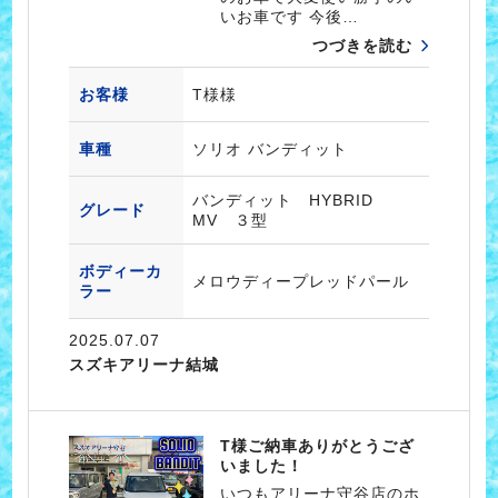
いお車です 今後…
つづきを読む
お客様
T様様
車種
ソリオ バンディット
バンディット HYBRID
グレード
MV ３型
ボディーカ
メロウディープレッドパール
ラー
2025.07.07
スズキアリーナ結城
T様ご納車ありがとうござ
いました！
いつもアリーナ守谷店のホ