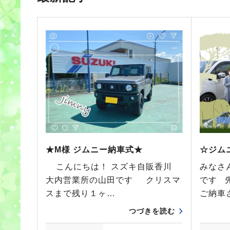
★M様 ジムニー納車式★
☆ジム
こんにちは！ スズキ自販香川
みなさ
大内営業所の山田です クリスマ
です 
スまで残り１ヶ…
ご納車
つづきを読む