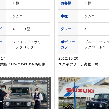
Ｆ様
お客様
Ｅ様
ジムニー
車種
ジムニー
ド
ＸＣ ３型
グレード
XC
ー
シフォンアイボリ
ボディー
ブルーイッシ
ーメタリック
カラー
ックパール３
.17
2022.10.20
所 / U’s STATION高松東
スズキアリーナ高松・林