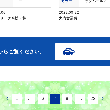
ー
カラー
ックパール３
.06
2022.09.22
アリーナ高松・林
大内営業所
からご覧ください。
1
…
6
7
8
…
22