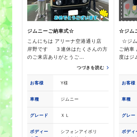
ジムニーご納車式☆
☆ジム
こんにちは アリーナ空港通り店
☆ジム
岸野です ３連休はたくさんの方
ご納車
のご来店ありがとうご…
度はジ
つづきを読む
お客様
Y様
お客様
車種
ジムニー
車種
グレード
ＸＬ
グレー
ボディー
シフォンアイボリ
ボディ