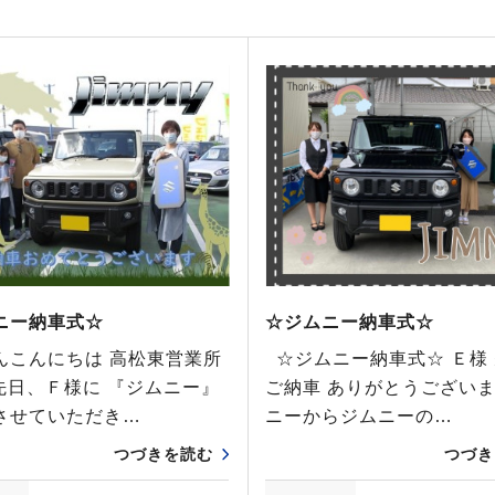
ニー納車式☆
☆ジムニー納車式☆
んこんにちは 高松東営業所
☆ジムニー納車式☆ Ｅ様
先日、Ｆ様に 『ジムニー』
ご納車 ありがとうございま
させていただき…
ニーからジムニーの…
つづきを読む
つづき