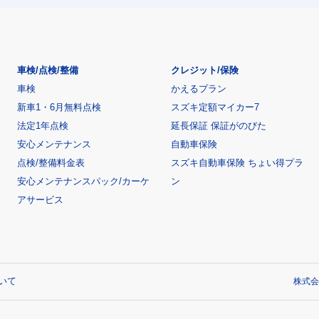
車検/点検/整備
クレジット/保険
車検
かえるプラン
新車1・6月無料点検
スズキ定額マイカー7
法定1年点検
延長保証 保証がのびた
安心メンテナンス
自動車保険
点検/整備料金表
スズキ自動車保険 ちょい得プラ
安心メンテナンスパック/カーケ
ン
アサービス
いて
株式会