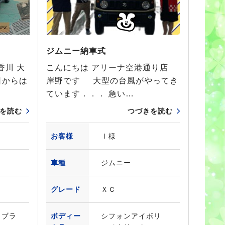
ジムニー納車式
香川 大
こんにちは アリーナ空港通り店
日からは
岸野です 大型の台風がやってき
ています．．． 急い…
を読む
つづきを読む
お客様
Ⅰ様
車種
ジムニー
グレード
ＸＣ
ュブラ
ボディー
シフォンアイボリ