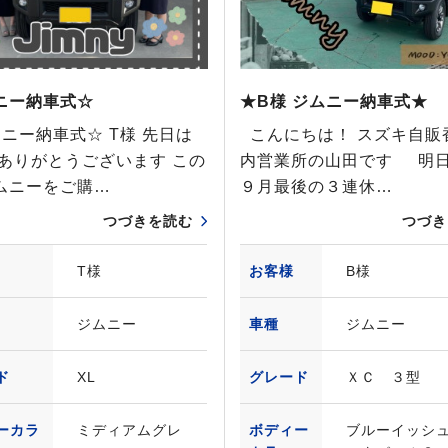
ニー納車式☆
★B様 ジムニー納車式★
ニー納車式☆ T様 先日は
こんにちは！ スズキ自販
 ありがとうございます この
内営業所の山田です 明
ムニーをご購…
９月最後の３連休…
つづきを読む
つづき
T様
お客様
B様
ジムニー
車種
ジムニー
ド
XL
グレード
ＸＣ ３型
ーカラ
ミディアムグレ
ボディー
ブルーイッシ