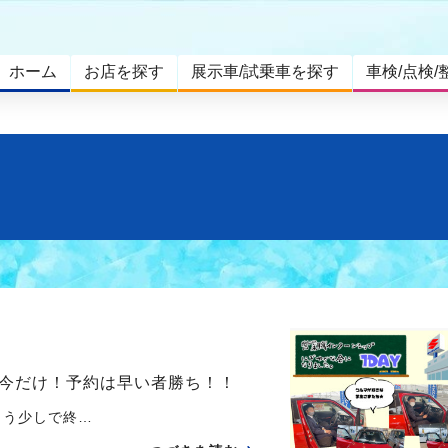
ホーム
お店を探す
展示車/試乗車を探す
車検/点検/
今だけ！予約は早い者勝ち！！
う少しで終…