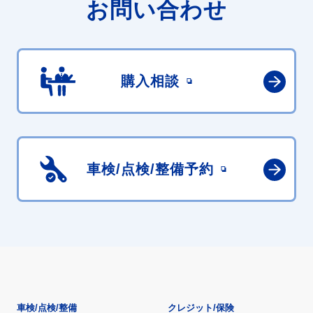
お問い合わせ
購入相談
車検/点検/
整備予約
車検/点検/整備
クレジット/保険