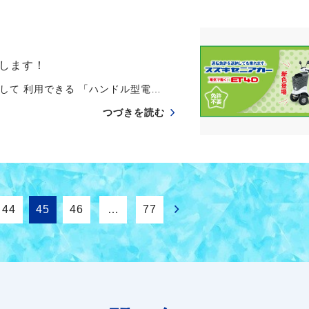
します！
して 利用できる 「ハンドル型電…
つづきを読む
44
45
46
…
77