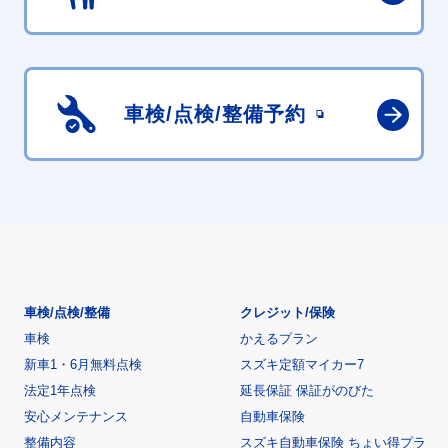
車検/点検/
整備予約
車検/点検/整備
クレジット/保険
車検
かえるプラン
新車1・6月無料点検
スズキ定額マイカー7
法定1年点検
延長保証 保証がのびた
安心メンテナンス
自動車保険
整備内容
スズキ自動車保険 ちょい得プラ