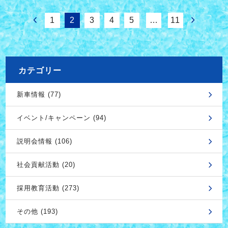
1
2
3
4
5
…
11
カテゴリー
新車情報 (77)
イベント/キャンペーン (94)
説明会情報 (106)
社会貢献活動 (20)
採用教育活動 (273)
その他 (193)