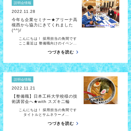
説明会情報
2022.11.28
今年も企業セミナー★アリーナ高
槻西から協力にきてくれました
(^^)/
こんにちは！ 採用担当の角間です
ここ最近は 整備職向けのイベン…
つづきを読む
説明会情報
2022.11.21
【整備職】日本工科大学校様の技
術講習会へ★with スズキ二輪
こんにちは！ 採用担当の角間です
タイトルとサムネラーメ…
つづきを読む