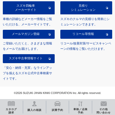
スズキ四輪車
見積り
メーカーサイト
シミュレーション
車種の詳細などメーカー情報をご覧
スズキのクルマの見積りを簡単にシ
いただける、メーカーサイトです。
ミュレーションできます。
メールマガジン登録
リコール等情報
ご登録いただくと、さまざまな情報
リコール/改善対策/サービスキャンペ
をメールでお届けします。
ーンの情報をご覧いただけます。
スズキ中古車情報サイト
「安心・納得・充実」なラインアッ
プを揃えるスズキ公式中古車検索サ
イトです。
©2026 SUZUKI JIHAN KINKI CORPORATION Inc. All rights reserved.
カタログ
車検／点検
その他
購入の相談
試乗予約
請求
予約
問い合わせ