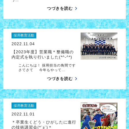
つづきを読む
採用教育活動
2022.11.04
【2023年度】営業職＊整備職の
内定式を執り行いました(*^-^*)
こんにちは！ 採用担当の角間です
さてさて 今年もやって…
つづきを読む
採用教育活動
2022.11.01
＊卒業生くどう・ひがしたに進行
の技術講習会(*´з`)＊