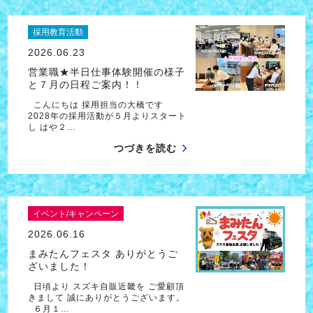
採用教育活動
2026.06.23
営業職★半日仕事体験開催の様子
と７月の日程ご案内！！
こんにちは 採用担当の大橋です
2028年の採用活動が５月よりスタート
し はや２…
つづきを読む
イベント/キャンペーン
2026.06.16
まみたんフェスタ ありがとうご
ざいました！
日頃より スズキ自販近畿を ご愛顧頂
きまして 誠にありがとうございます。
６月１…