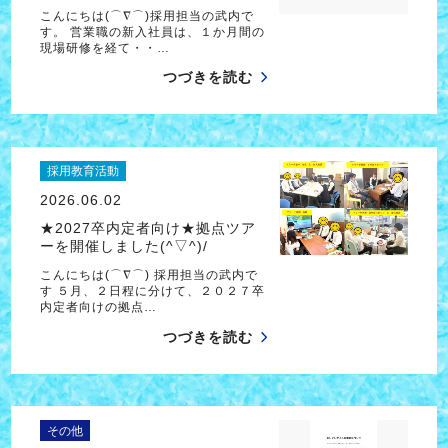
こんにちは(⌒∇⌒)採用担当の武内で
す。 営業職の新入社員は、１か月間の
現場研修を経て・・…
つづきを読む
採用教育活動
2026.06.02
★2027卒内定者向け★拠点ツア
ーを開催しました(^▽^)/
こんにちは(⌒∇⌒) 採用担当の武内で
す ５月、２日程に分けて、２０２７卒
内定者向けの拠点…
つづきを読む
その他