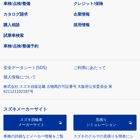
車検/点検/整備
クレジット/保険
カタログ請求
企業情報
購入相談
採用情報
試乗車検索
車検/点検/整備予約
安全データシート(SDS)
ご利用にあたって
個人情報について
株式会社 スズキ自販近畿 古物商許可証番号 大阪府公安委員会 第
621121102187号
スズキメーカーサイト
スズキ四輪車
見積り
メーカーサイト
シミュレーション
車種の詳細などメーカー情報をご覧
スズキのクルマの見積りを簡単にシ