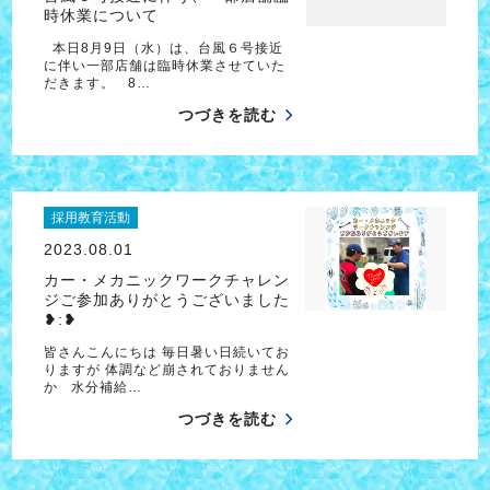
時休業について
本日8月9日（水）は、台風６号接近
に伴い一部店舗は臨時休業させていた
だきます。 8…
つづきを読む
採用教育活動
2023.08.01
カー・メカニックワークチャレン
ジご参加ありがとうございました
❥︎:❥︎
皆さんこんにちは 毎日暑い日続いてお
りますが 体調など崩されておりません
か 水分補給…
つづきを読む