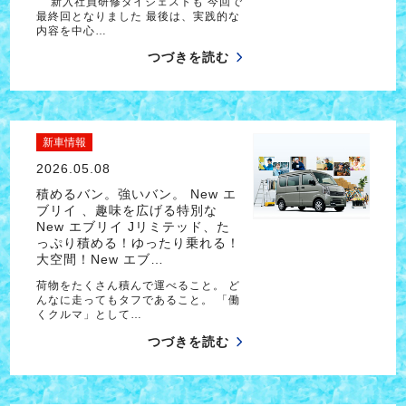
新入社員研修ダイジェストも 今回で
最終回となりました 最後は、実践的な
内容を中心…
つづきを読む
新車情報
2026.05.08
積めるバン。強いバン。 New エ
ブリイ 、趣味を広げる特別な
New エブリイ Jリミテッド、た
っぷり積める！ゆったり乗れる！
大空間！New エブ…
荷物をたくさん積んで運べること。 ど
んなに走ってもタフであること。 「働
くクルマ」として…
つづきを読む