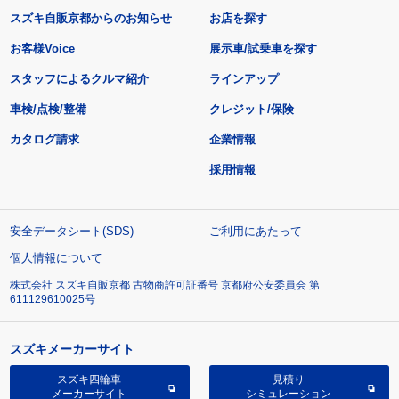
スズキ自販京都からのお知らせ
お店を探す
お客様Voice
展示車/試乗車を探す
スタッフによるクルマ紹介
ラインアップ
車検/点検/整備
クレジット/保険
カタログ請求
企業情報
採用情報
安全データシート(SDS)
ご利用にあたって
個人情報について
株式会社 スズキ自販京都 古物商許可証番号 京都府公安委員会 第
611129610025号
スズキメーカーサイト
スズキ四輪車
見積り
メーカーサイト
シミュレーション