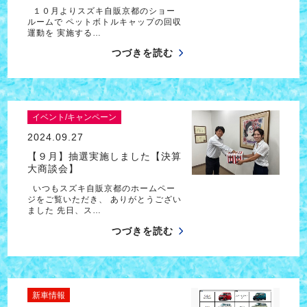
１０月よりスズキ自販京都のショー
ルームで ペットボトルキャップの回収
運動を 実施する…
つづきを読む
イベント/キャンペーン
2024.09.27
【９月】抽選実施しました【決算
大商談会】
いつもスズキ自販京都のホームペー
ジをご覧いただき、 ありがとうござい
ました 先日、ス…
つづきを読む
新車情報