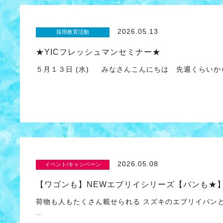
2026.05.13
採用教育活動
★YICフレッシュマンセミナー★
５月１３日 (水) みなさんこんにちは 先週くらいか
2026.05.08
イベント/キャンペーン
【ワゴンも】NEWエブリイシリーズ【バンも★
荷物も人もたくさん載せられる スズキのエブリイバン
…