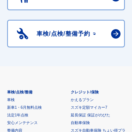
車検/点検/
整備予約
車検/点検/整備
クレジット/保険
車検
かえるプラン
新車1・6月無料点検
スズキ定額マイカー7
法定1年点検
延長保証 保証がのびた
安心メンテナンス
自動車保険
整備内容
スズキ自動車保険 ちょい得プラ