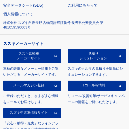
安全データシート(SDS)
ご利用にあたって
個人情報について
株式会社 スズキ自販長野 古物商許可証番号 長野県公安委員会 第
481059590003号
スズキメーカーサイト
スズキ四輪車
見積り
メーカーサイト
シミュレーション
車種の詳細などメーカー情報をご覧
スズキのクルマの見積りを簡単にシ
いただける、メーカーサイトです。
ミュレーションできます。
メールマガジン登録
リコール等情報
ご登録いただくと、さまざまな情報
リコール/改善対策/サービスキャンペ
をメールでお届けします。
ーンの情報をご覧いただけます。
スズキ中古車情報サイト
「安心・納得・充実」なラインアッ