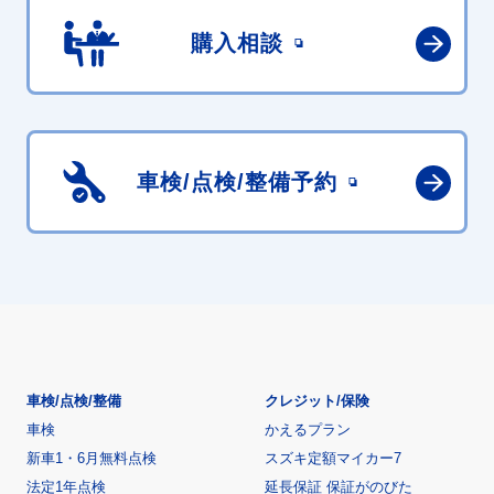
購入相談
車検/点検/
整備予約
車検/点検/整備
クレジット/保険
車検
かえるプラン
新車1・6月無料点検
スズキ定額マイカー7
法定1年点検
延長保証 保証がのびた