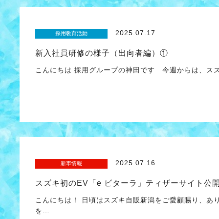
2025.07.17
採用教育活動
新入社員研修の様子（出向者編）①
こんにちは 採用グループの神田です 今週からは、スズ
2025.07.16
新車情報
スズキ初のEV「e ビターラ」ティザーサイト公
こんにちは！ 日頃はスズキ自販新潟をご愛顧賜り、あ
を…