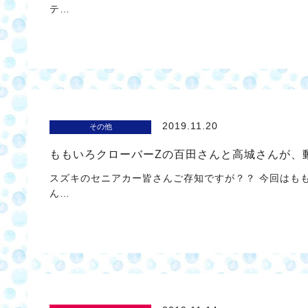
テ…
2019.11.20
その他
ももいろクローバーZの百田さんと高城さんが、
スズキのセニアカー皆さんご存知ですが？？ 今回はも
ん…