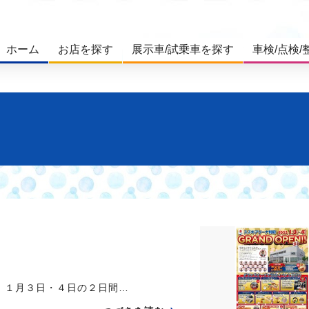
ホーム
お店を探す
展示車/試乗車を探す
車検/点検/
N １月３日・４日の２日間…