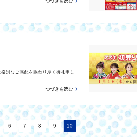
つづきを読む
別なご高配を賜わり厚く御礼申し
つづきを読む
6
7
8
9
10