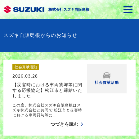
株式会社スズキ自販島根
スズキ自販島根からのお知らせ
社会貢献活動
2026.03.28
社会貢献活動
【災害時における車両貸与等に関
する応援協定】松江市と締結いた
しました
この度、株式会社スズキ自販島根はス
ズキ株式会社と共同で 松江市と災害時
における車両貸与等に…
つづきを読む