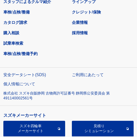
スタッフによるクルマ紹介
ラインアップ
車検/点検/整備
クレジット/保険
カタログ請求
企業情報
購入相談
採用情報
試乗車検索
車検/点検/整備予約
安全データシート(SDS)
ご利用にあたって
個人情報について
株式会社 スズキ自販静岡 古物商許可証番号 静岡県公安委員会 第
491140002561号
スズキメーカーサイト
スズキ四輪車
見積り
メーカーサイト
シミュレーション