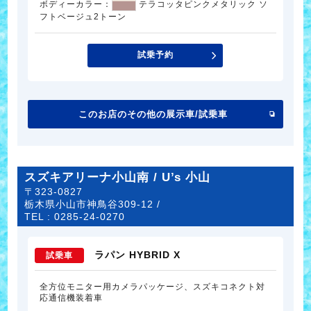
ボディーカラー：
テラコッタピンクメタリック ソ
フトベージュ2トーン
試乗予約
このお店のその他の展示車/試乗車
スズキアリーナ小山南 / U’s 小山
〒323-0827
栃木県小山市神鳥谷309-12 /
TEL :
0285-24-0270
ラパン HYBRID X
試乗車
全方位モニター用カメラパッケージ、スズキコネクト対
応通信機装着車