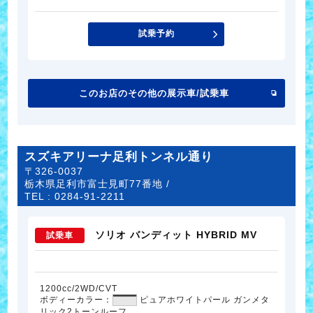
試乗予約
このお店のその他の展示車/試乗車
スズキアリーナ足利トンネル通り
〒326-0037
栃木県足利市富士見町77番地 /
TEL :
0284-91-2211
ソリオ バンディット HYBRID MV
試乗車
1200cc/2WD/CVT
ボディーカラー：
ピュアホワイトパール ガンメタ
リック2トーンルーフ