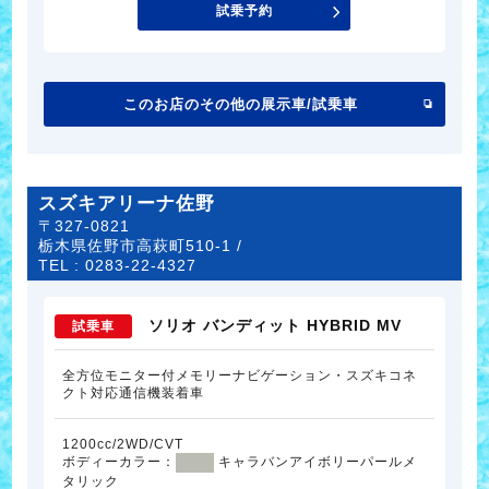
試乗予約
このお店のその他の展示車/試乗車
スズキアリーナ佐野
〒327-0821
栃木県佐野市高萩町510-1 /
TEL :
0283-22-4327
ソリオ バンディット HYBRID MV
試乗車
全方位モニター付メモリーナビゲーション・スズキコネ
クト対応通信機装着車
1200cc/2WD/CVT
ボディーカラー：
キャラバンアイボリーパールメ
タリック