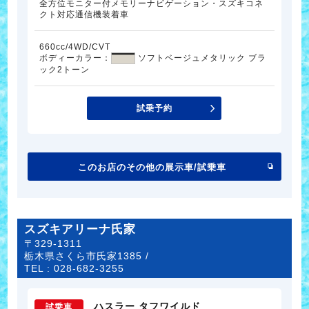
全方位モニター付メモリーナビゲーション・スズキコネ
クト対応通信機装着車
660cc/4WD/CVT
ボディーカラー：
ソフトベージュメタリック ブラ
ック2トーン
試乗予約
このお店のその他の展示車/試乗車
スズキアリーナ氏家
〒329-1311
栃木県さくら市氏家1385 /
TEL :
028-682-3255
ハスラー タフワイルド
試乗車