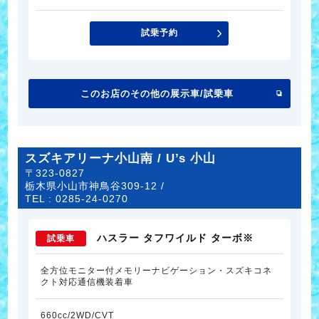
試乗予約
このお店のその他の展示車/試乗車
スズキアリーナ小山南 / U’s 小山
〒323-0827
栃木県小山市神鳥谷309-12 /
TEL :
0285-24-0270
ハスラー タフワイルド ターボ※
試乗車
全方位モニター付メモリーナビゲーション・スズキコネ
クト対応通信機装着車
660cc/2WD/CVT