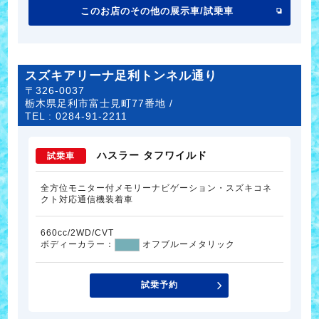
このお店のその他の展示車/試乗車
スズキアリーナ足利トンネル通り
〒326-0037
栃木県足利市富士見町77番地 /
TEL :
0284-91-2211
ハスラー タフワイルド
試乗車
全方位モニター付メモリーナビゲーション・スズキコネ
クト対応通信機装着車
660cc/2WD/CVT
ボディーカラー：
オフブルーメタリック
試乗予約