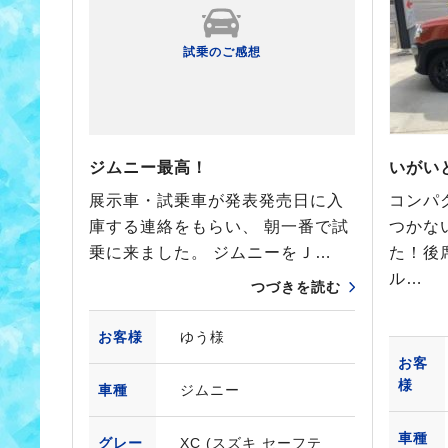
試乗のご感想
ジムニー最高！
いがい
展示車・試乗車が発表発売日に入
コンパ
庫する連絡をもらい、 朝一番で試
つかな
乗に来ました。 ジムニーをＪ…
た！後
ル…
つづきを読む
お客様
ゆう様
お客
様
車種
ジムニー
車種
グレー
XC (スズキ セーフテ