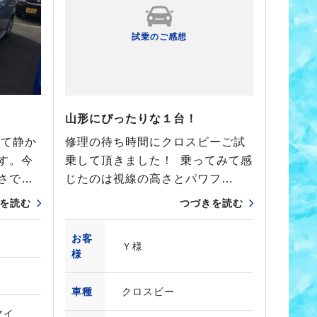
試乗のご感想
山形にぴったりな１台！
べて静か
修理の待ち時間にクロスビーご試
す。今
乗して頂きました！ 乗ってみて感
さで…
じたのは視線の高さとパワフ…
を読む
つづきを読む
お客
Ｙ様
様
車種
クロスビー
(マイ