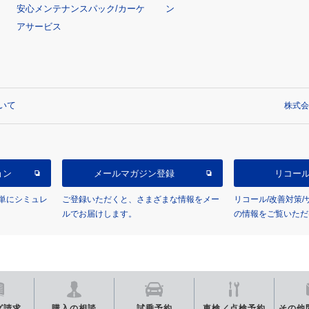
安心メンテナンスパック/カーケ
ン
アサービス
いて
株式会
ョン
メールマガジン登録
リコー
単にシミュレ
ご登録いただくと、さまざまな情報をメー
リコール/改善対策
ルでお届けします。
の情報をご覧いただ
グ
請求
購入の相談
試乗予約
車検／点検
予約
その他