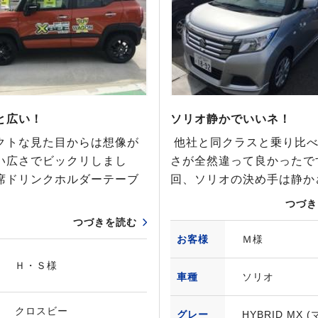
と広い！
ソリオ静かでいいネ！
クトな見た目からは想像が
他社と同クラスと乗り比
い広さでビックリしまし
さが全然違って良かったで
席ドリンクホルダーテーブ
回、ソリオの決め手は静か
つづき
つづきを読む
お客様
Ｍ様
Ｈ・Ｓ様
車種
ソリオ
クロスビー
グレー
HYBRID MX 