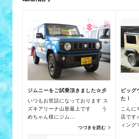
ジムニーをご試乗頂きました☆彡
ビッグ
た！
いつもお世話になっております ス
ズキアリーナ山形最上です う
こんに
めちゃん様にジム…
店です
ィング
つづきを読む