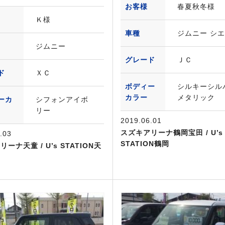
お客様
春夏秋冬様
Ｋ様
車種
ジムニー シ
ジムニー
グレード
ＪＣ
ド
ＸＣ
ボディー
シルキーシル
カラー
メタリック
ーカ
シフォンアイボ
リー
2019.06.01
スズキアリーナ鶴岡宝田 / U’s
.03
STATION鶴岡
ーナ天童 / U’s STATION天