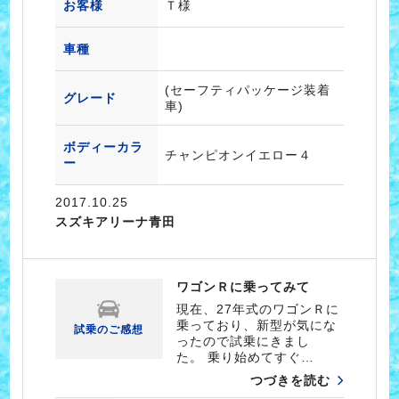
お客様
Ｔ様
車種
(セーフティパッケージ装着
グレード
車)
ボディーカラ
チャンピオンイエロー４
ー
2017.10.25
スズキアリーナ青田
ワゴンＲに乗ってみて
現在、27年式のワゴンＲに
乗っており、新型が気にな
試乗のご感想
ったので試乗にきまし
た。 乗り始めてすぐ…
つづきを読む