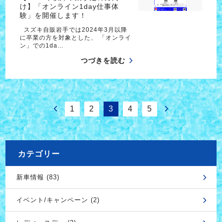
け】「オンライン1day仕事体
験」を開催します！
スズキ自販岩手では2024年3月以降
に卒業の方を対象とした、 「オンライ
ン」での1da…
つづきを読む
1
2
3
4
5
カテゴリー
新車情報 (83)
イベント/キャンペーン (2)