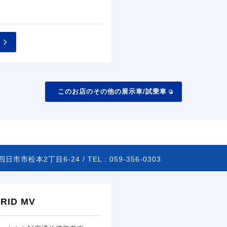
このお店のその他の展示車/試乗車
四日市市松本2丁目6-24 /
TEL :
059-356-0303
ID MV