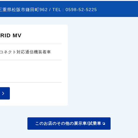
三重県松阪市鎌田町962 /
TEL :
0598-52-5225
ID MV
コネクト対応通信機装着車
このお店のその他の展示車/試乗車