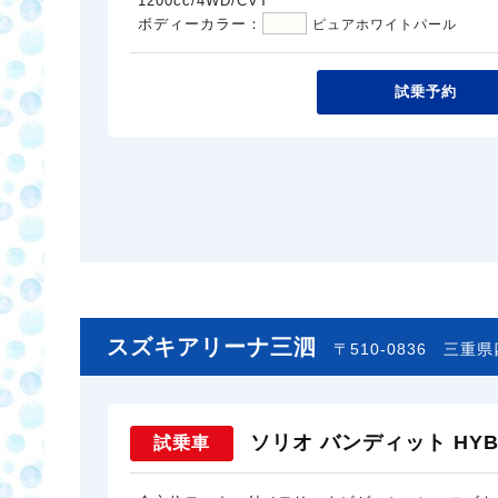
1200cc/4WD/CVT
ボディーカラー：
ピュアホワイトパール
試乗予約
スズキアリーナ三泗
〒510-0836
三重県
ソリオ バンディット HYBR
試乗車