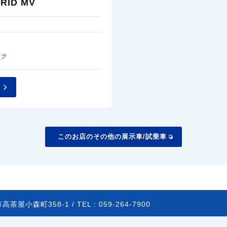
ID MV
ック
このお店のその他の展示車/試乗車
高茶屋小森町358-1 /
TEL :
059-264-7900