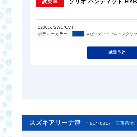
ソリオ バンディット HYBR
試乗車
1200cc/2WD/CVT
ボディーカラー：
スピーディーブルーメタリ
試乗予約
スズキアリーナ津
〒514-0817
三重県津市