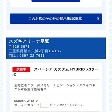
このお店のその他の展示車/試乗車
スズキアリーナ尾鷲
〒519-3671
三重県尾鷲市矢浜2丁目13-18 /
TEL :
0597-22-7611
スペーシア カスタム HYBRID XSター
試乗車
ボ
全方位モニター付メモリーナビゲーション・スズキコネ
クト対応通信機装着車
660cc/2WD/CVT
ボディーカラー：
ピュアホワイトパール