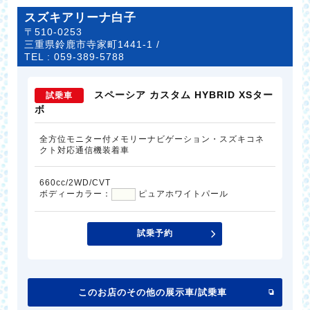
スズキアリーナ白子
〒510-0253
三重県鈴鹿市寺家町1441-1 /
TEL :
059-389-5788
スペーシア カスタム HYBRID XSター
試乗車
ボ
全方位モニター付メモリーナビゲーション・スズキコネ
クト対応通信機装着車
660cc/2WD/CVT
ボディーカラー：
ピュアホワイトパール
試乗予約
このお店のその他の展示車/試乗車