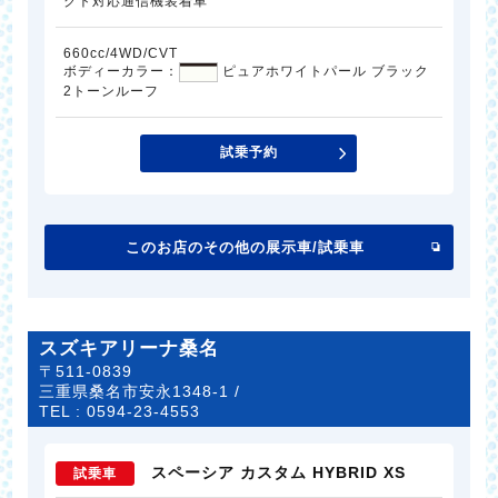
クト対応通信機装着車
660cc/4WD/CVT
ボディーカラー：
ピュアホワイトパール ブラック
2トーンルーフ
試乗予約
このお店のその他の展示車/試乗車
スズキアリーナ桑名
〒511-0839
三重県桑名市安永1348-1 /
TEL :
0594-23-4553
スペーシア カスタム HYBRID XS
試乗車