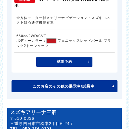
ボ
全方位モニター付メモリーナビゲーション・スズキコネ
クト対応通信機装着車
660cc/2WD/CVT
ボディーカラー：
フェニックスレッドパール ブラ
ック2トーンルーフ
試乗予約
このお店のその他の展示車/試乗車
スズキアリーナ三泗
〒510-0836
三重県四日市市松本2丁目6-24 /
TEL :
059-356-0303