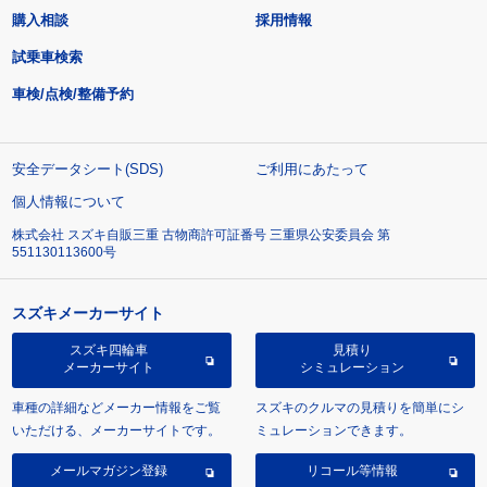
購入相談
採用情報
試乗車検索
車検/点検/整備予約
安全データシート(SDS)
ご利用にあたって
個人情報について
株式会社 スズキ自販三重 古物商許可証番号 三重県公安委員会 第
551130113600号
スズキメーカーサイト
スズキ四輪車
見積り
メーカーサイト
シミュレーション
車種の詳細などメーカー情報をご覧
スズキのクルマの見積りを簡単にシ
いただける、メーカーサイトです。
ミュレーションできます。
メールマガジン登録
リコール等情報