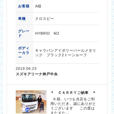
お客様
A様
車種
クロスビー
グレー
HYBRID MZ
ド
ボディ
キャラバンアイボリーパールメタリ
ーカラ
ック ブラック2トーンルーフ
ー
2019.06.23
スズキアリーナ神戸中央
＊ ＣＡＲＲＹご納車 ＊
Ｋ様、いつも当店をご利
用いただき、誠にありがと
うございます この度は
またまた…