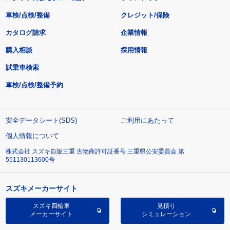
車検/点検/整備
クレジット/保険
カタログ請求
企業情報
購入相談
採用情報
試乗車検索
車検/点検/整備予約
安全データシート(SDS)
ご利用にあたって
個人情報について
株式会社 スズキ自販三重 古物商許可証番号 三重県公安委員会 第
551130113600号
スズキメーカーサイト
スズキ四輪車
見積り
メーカーサイト
シミュレーション