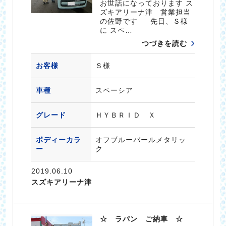
お世話になっております ス
ズキアリーナ津 営業担当
の佐野です 先日、Ｓ様
に スペ…
つづきを読む
お客様
Ｓ様
車種
スペーシア
グレード
ＨＹＢＲＩＤ Ｘ
ボディーカラ
オフブルーパールメタリッ
ー
ク
2019.06.10
スズキアリーナ津
☆ ラパン ご納車 ☆