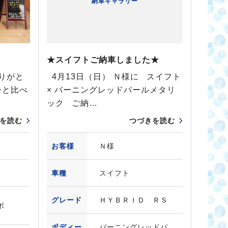
納車ギャラリー
★スイフトご納車しました★
りがと
4月13日（日） Ｎ様に スイフト
ーと比べ
× バーニングレッドパールメタリ
ック ご納…
を読む
つづきを読む
お客様
Ｎ様
車種
スイフト
グレード
ＨＹＢＲＩＤ ＲＳ
ボ
ボディー
バーニングレッドパ