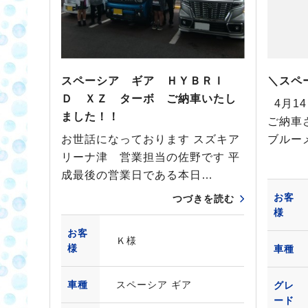
スペーシア ギア ＨＹＢＲＩ
＼スペ
Ｄ ＸＺ ターボ ご納車いたし
4月1
ました！！
ご納車
お世話になっております スズキア
ブルー
リーナ津 営業担当の佐野です 平
成最後の営業日である本日…
お客
つづきを読む
様
お客
Ｋ様
様
車種
車種
スペーシア ギア
グレ
ード