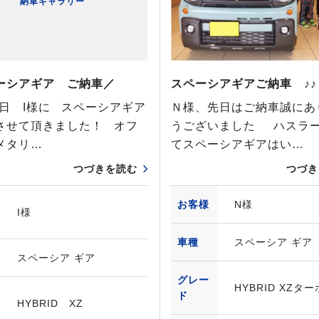
納車ギャラリー
ーシアギア ご納車／
スペーシアギアご納車 ♪♪
4日 I様に スペーシアギア
Ｎ様、先日はご納車誠にあ
させて頂きました！ オフ
うございました ハスラ
メタリ…
てスペーシアギアはい…
つづきを読む
つづき
お客様
N様
I様
車種
スペーシア ギア
スペーシア ギア
グレー
HYBRID XZター
ド
HYBRID XZ