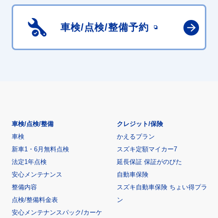
車検/点検/
整備予約
車検/点検/整備
クレジット/保険
車検
かえるプラン
新車1・6月無料点検
スズキ定額マイカー7
法定1年点検
延長保証 保証がのびた
安心メンテナンス
自動車保険
整備内容
スズキ自動車保険 ちょい得プラ
点検/整備料金表
ン
安心メンテナンスパック/カーケ