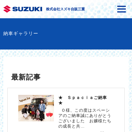
株式会社スズキ自販三重
納車ギャラリー
最新記事
★ Ｓｐａｃｉａご納車
★
Ｏ様、この度はスペーシ
アのご納車誠にありがとう
ございました お嬢様たち
の成長と共…