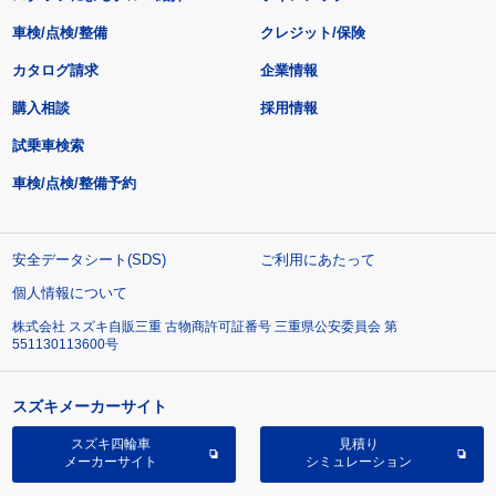
車検/点検/整備
クレジット/保険
カタログ請求
企業情報
購入相談
採用情報
試乗車検索
車検/点検/整備予約
安全データシート(SDS)
ご利用にあたって
個人情報について
株式会社 スズキ自販三重 古物商許可証番号 三重県公安委員会 第
551130113600号
スズキメーカーサイト
スズキ四輪車
見積り
メーカーサイト
シミュレーション