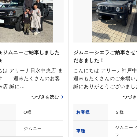
★ジムニーご納車しました
ジムニーシエラご納車させ
★
だきました！
ちは アリーナ日永中央店 ま
こんにちは アリーナ神戸
す 週末たくさんのお客
週末もたくさんのご来場い
来店 誠に…
誠にありがとうございまし
つづきを読む
つづき
O様
お客様
Ｓ様
ジムニー 
ジムニー
車種
ラ