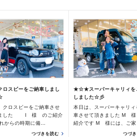
クロスビーをご納車しまし
★☆★スーパーキャリィを
☆
しました☆彡
、クロスビーをご納車させ
本日は、スーパーキャリィ
ました I 様 のご紹介
車させて頂きました M 
これからの時期に備…
紹介です M 様には、ご家
つづきを読む
つづき