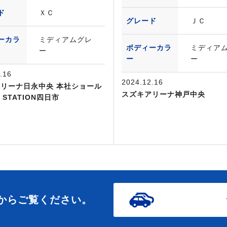
ド
ＸＣ
グレード
ＪＣ
ーカラ
ミディアムグレ
ボディーカラ
ミディア
ー
ー
ー
.16
2024.12.16
リーナ日永中央 本社ショール
スズキアリーナ神戸中央
s STATION四日市
からご覧ください。