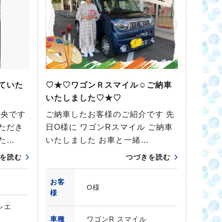
ていた
♡★♡ワゴンＲスマイル☺ご納車
いたしました♡★♡
中央です
ご納車したお客様のご紹介です 先
ただき
日O様に ワゴンRスマイル ご納車
た…
いたしました お車と一緒…
を読む
つづきを読む
お客
O様
様
シエ
車種
ワゴンR スマイル