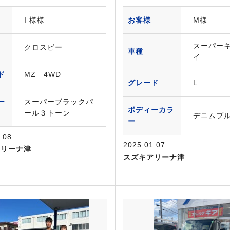
I 様様
お客様
M様
スーパー
クロスビー
車種
イ
ド
MZ 4WD
グレード
L
ー
スーパーブラックパ
ボディーカラ
ール３トーン
デニムブ
ー
.08
2025.01.07
アリーナ津
スズキアリーナ津