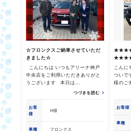
☆フロンクスご納車させていただ
★★★
きました☆
★★★
こんにちは いつもアリーナ神戸
こんに
中央店をご利用いただきありがと
ついで
うございます 本日は…
様のご
つづきを読む
お客
お客様
H様
様
車種
車種
フロンクス