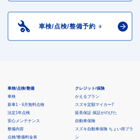
車検/点検/
整備予約
車検/点検/整備
クレジット/保険
車検
かえるプラン
新車1・6月無料点検
スズキ定額マイカー7
法定1年点検
延長保証 保証がのびた
安心メンテナンス
自動車保険
整備内容
スズキ自動車保険 ちょい得プラ
点検/整備料金表
ン