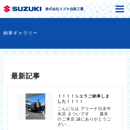
株式会社スズキ自販三重
納車ギャラリー
最新記事
！！！！シエラご納車しま
した！！！！
こんにちは アリーナ日永中
央店 まついです 週末
のご来店 誠にありがとうご
ざい…