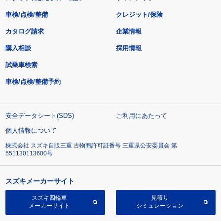
車検/点検/整備
クレジット/保険
カタログ請求
企業情報
購入相談
採用情報
試乗車検索
車検/点検/整備予約
安全データシート(SDS)
ご利用にあたって
個人情報について
株式会社 スズキ自販三重 古物商許可証番号 三重県公安委員会 第
551130113600号
スズキメーカーサイト
スズキ四輪車
見積り
メーカーサイト
シミュレーション