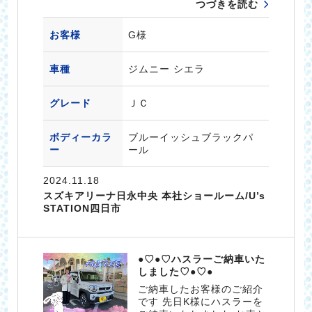
つづきを読む
お客様
G様
車種
ジムニー シエラ
グレード
ＪＣ
ボディーカラ
ブルーイッシュブラックパ
ー
ール
2024.11.18
スズキアリーナ日永中央 本社ショールーム/U’s
STATION四日市
●♡●♡ハスラーご納車いた
しました♡●♡●
ご納車したお客様のご紹介
です 先日K様にハスラーを