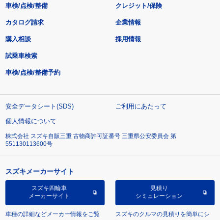
車検/点検/整備
クレジット/保険
カタログ請求
企業情報
購入相談
採用情報
試乗車検索
車検/点検/整備予約
安全データシート(SDS)
ご利用にあたって
個人情報について
株式会社 スズキ自販三重 古物商許可証番号 三重県公安委員会 第
551130113600号
スズキメーカーサイト
スズキ四輪車
見積り
メーカーサイト
シミュレーション
車種の詳細などメーカー情報をご覧
スズキのクルマの見積りを簡単にシ