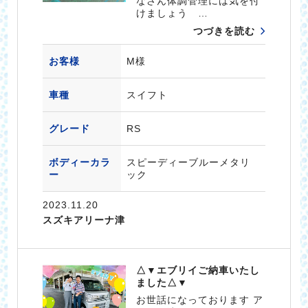
なさん体調管理には気を付
けましょう …
つづきを読む
お客様
M様
車種
スイフト
グレード
RS
ボディーカラ
スピーディーブルーメタリ
ー
ック
2023.11.20
スズキアリーナ津
△▼エブリイご納車いたし
ました△▼
お世話になっております ア