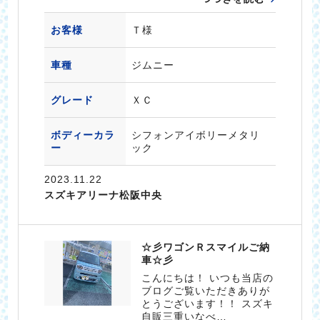
お客様
Ｔ様
車種
ジムニー
グレード
ＸＣ
ボディーカラ
シフォンアイボリーメタリ
ー
ック
2023.11.22
スズキアリーナ松阪中央
☆彡ワゴンＲスマイルご納
車☆彡
こんにちは！ いつも当店の
ブログご覧いただきありが
とうございます！！ スズキ
自販三重いなべ…