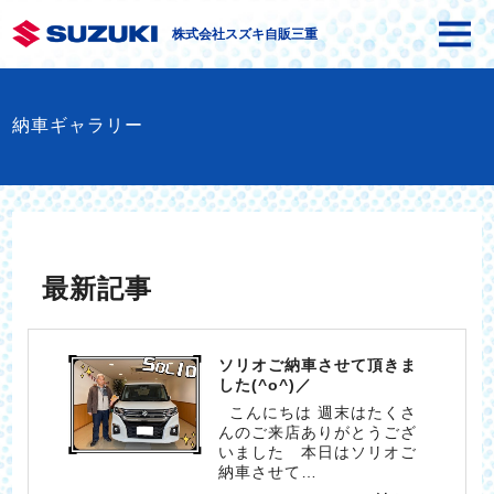
株式会社スズキ自販三重
納車ギャラリー
最新記事
ソリオご納車させて頂きま
した(^o^)／
こんにちは 週末はたくさ
んのご来店ありがとうござ
いました 本日はソリオご
納車させて…