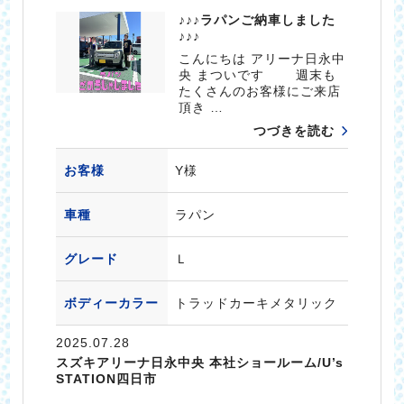
♪♪♪ラパンご納車しました
♪♪♪
こんにちは アリーナ日永中
央 まついです 週末も
たくさんのお客様にご来店
頂き …
つづきを読む
お客様
Y様
車種
ラパン
グレード
Ｌ
ボディーカラー
トラッドカーキメタリック
2025.07.28
スズキアリーナ日永中央 本社ショールーム/U’s
STATION四日市