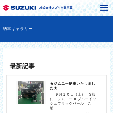
株式会社スズキ自販三重
納車ギャラリー
最新記事
★ジムニー納車いたしまし
た★
９月２０日（土） S様
に ジムニー × ブルーイッ
シュブラックパール ご
納…