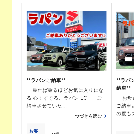
**ラパンご納車**
**ラ
納車**
乗れば乗るほどお気に入りにな
る 心くすぐる、ラパン LC ご
お母さ
納車させていた…
ご納車
の度も
つづきを読む
お客