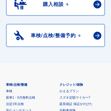
購入相談
車検/点検/
整備予約
車検/点検/整備
クレジット/保険
車検
かえるプラン
新車1・6月無料点検
スズキ定額マイカー7
法定1年点検
延長保証 保証がのびた
安心メンテナンス
自動車保険