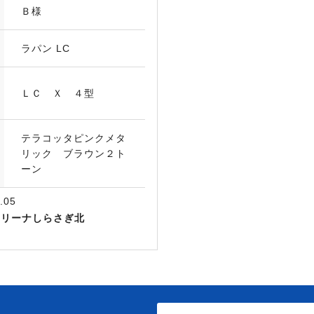
Ｂ様
ラパン LC
ＬＣ Ｘ ４型
テラコッタピンクメタ
リック ブラウン２ト
ーン
.05
アリーナしらさぎ北