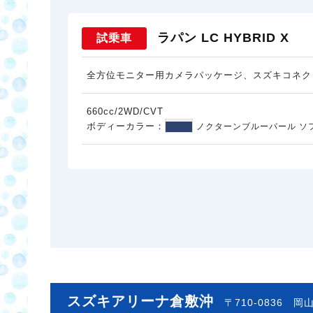
ラパン LC HYBRID X
試乗車
全方位モニター用カメラパッケージ、スズキコネク
660cc/2WD/CVT
ボディーカラー：
ノクターンブルーパール ソ
スズキアリーナ倉敷沖
〒710-0836
岡山