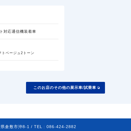
ト対応通信機装着車
フトベージュ2トーン
このお店のその他の展示車/試乗車
県倉敷市沖8-1 /
TEL :
086-424-2882