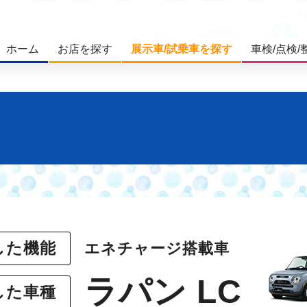
ホーム
お店を探す
展示車/試乗車を探す
車検/点検/
した機能
エネチャージ搭載車
ラパン LC
した車種