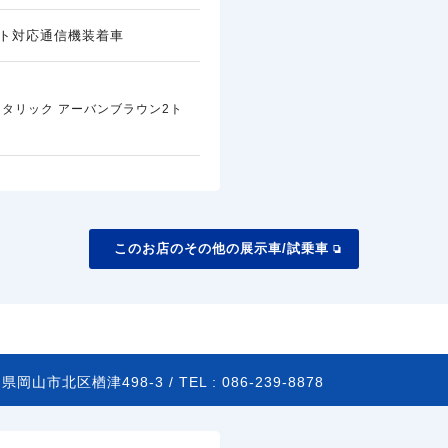
ト対応通信機装着車
タリック アーバンブラウン2ト
このお店のその他の展示車/試乗車
県岡山市北区楢津498-3 /
TEL :
086-239-8878