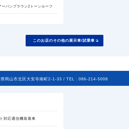
アーバンブラウン2トーンルーフ
このお店のその他の展示車/試乗車
県岡山市北区大安寺南町2-1-33 /
TEL :
086-214-5008
ト対応通信機装着車