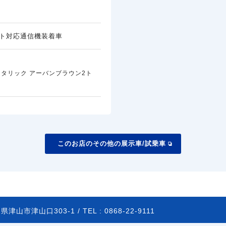
ト対応通信機装着車
タリック アーバンブラウン2ト
このお店のその他の展示車/試乗車
県津山市津山口303-1 /
TEL :
0868-22-9111