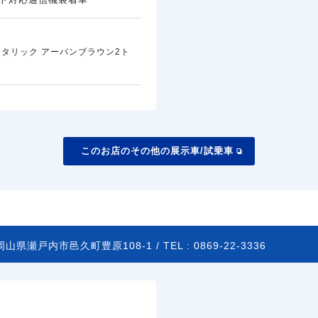
タリック アーバンブラウン2ト
このお店のその他の展示車/試乗車
岡山県瀬戸内市邑久町豊原108-1 /
TEL :
0869-22-3336