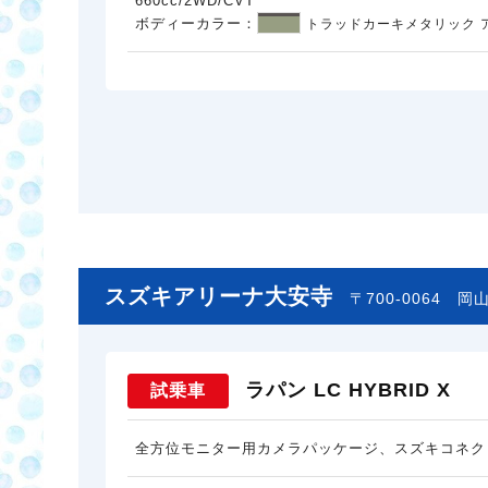
660cc/2WD/CVT
ボディーカラー：
トラッドカーキメタリック 
スズキアリーナ大安寺
〒700-0064
岡山
ラパン LC HYBRID X
試乗車
全方位モニター用カメラパッケージ、スズキコネク