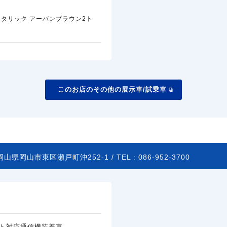
タリック アーバンブラウン2ト
このお店のその他の展示車/試乗車
岡山県岡山市東区瀬戸町沖252-1 /
TEL :
086-952-3700
ト対応通信機装着車