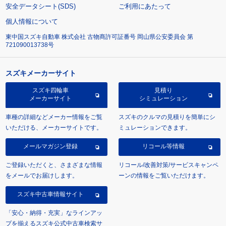
安全データシート(SDS)
ご利用にあたって
個人情報について
東中国スズキ自動車 株式会社 古物商許可証番号 岡山県公安委員会 第
721090013738号
スズキメーカーサイト
スズキ四輪車
見積り
メーカーサイト
シミュレーション
車種の詳細などメーカー情報をご覧
スズキのクルマの見積りを簡単にシ
いただける、メーカーサイトです。
ミュレーションできます。
メールマガジン登録
リコール等情報
ご登録いただくと、さまざまな情報
リコール/改善対策/サービスキャンペ
をメールでお届けします。
ーンの情報をご覧いただけます。
スズキ中古車情報サイト
「安心・納得・充実」なラインアッ
プを揃えるスズキ公式中古車検索サ