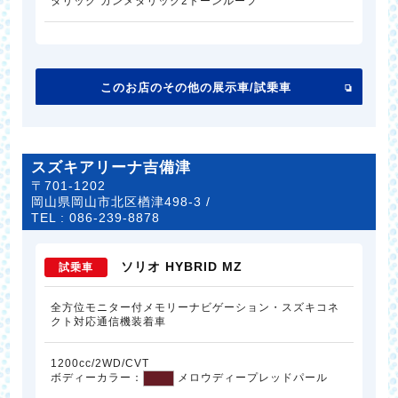
タリック ガンメタリック2トーンルーフ
このお店のその他の展示車/試乗車
スズキアリーナ吉備津
〒701-1202
岡山県岡山市北区楢津498-3 /
TEL :
086-239-8878
ソリオ HYBRID MZ
試乗車
全方位モニター付メモリーナビゲーション・スズキコネ
クト対応通信機装着車
1200cc/2WD/CVT
ボディーカラー：
メロウディープレッドパール