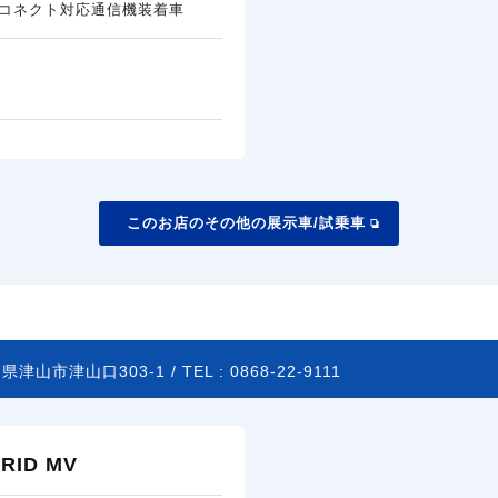
コネクト対応通信機装着車
このお店のその他の展示車/試乗車
県津山市津山口303-1 /
TEL :
0868-22-9111
ID MV