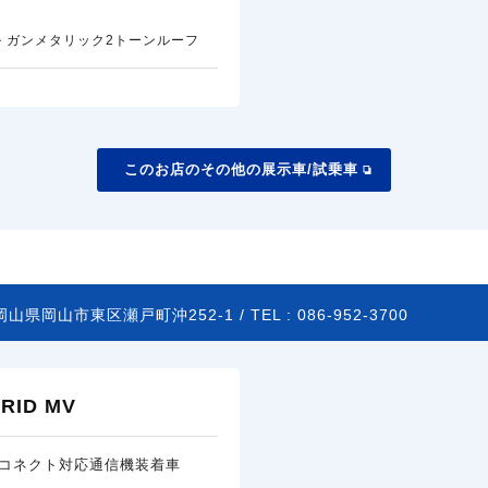
 ガンメタリック2トーンルーフ
このお店のその他の展示車/試乗車
岡山県岡山市東区瀬戸町沖252-1 /
TEL :
086-952-3700
ID MV
コネクト対応通信機装着車