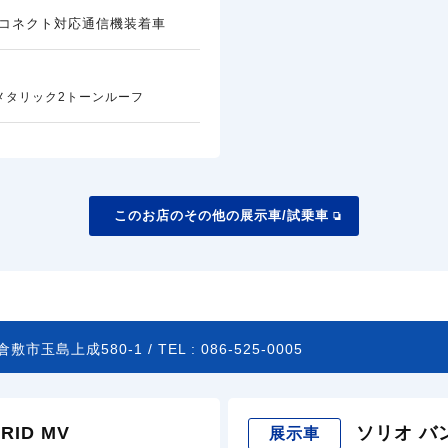
コネクト対応通信機装着車
メタリック2トーンルーフ
このお店のその他の展示車/試乗車
敷市玉島上成580-1 /
TEL :
086-525-0005
ID MV
ソリオ バン
展示車