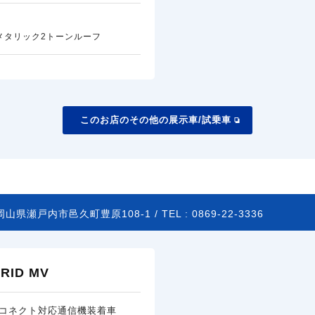
メタリック2トーンルーフ
このお店のその他の展示車/試乗車
岡山県瀬戸内市邑久町豊原108-1 /
TEL :
0869-22-3336
ID MV
コネクト対応通信機装着車