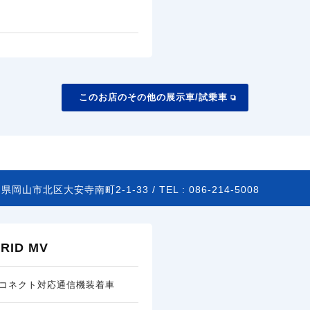
このお店のその他の展示車/試乗車
県岡山市北区大安寺南町2-1-33 /
TEL :
086-214-5008
ID MV
コネクト対応通信機装着車