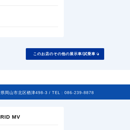
このお店のその他の展示車/試乗車
県岡山市北区楢津498-3 /
TEL :
086-239-8878
ID MV