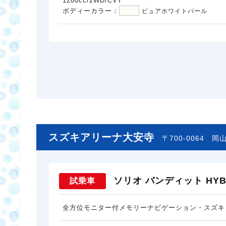
1200cc/2WD/CVT
ボディーカラー：
ピュアホワイトパール
スズキアリーナ大安寺
〒700-0064
岡山
ソリオ バンディット HYBR
試乗車
全方位モニター付メモリーナビゲーション・スズキ