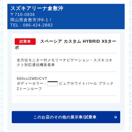
スズキアリーナ倉敷沖
〒710-0836
岡山県倉敷市沖8-1 /
TEL :
086-424-2882
スペーシア カスタム HYBRID XSター
試乗車
ボ
全方位モニター付メモリーナビゲーション・スズキコネ
クト対応通信機装着車
660cc/2WD/CVT
ボディーカラー：
ピュアホワイトパール ブラック
2トーンルーフ
このお店のその他の展示車/試乗車