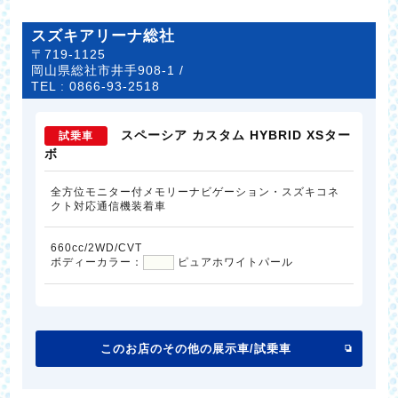
スズキアリーナ総社
〒719-1125
岡山県総社市井手908-1 /
TEL :
0866-93-2518
スペーシア カスタム HYBRID XSター
試乗車
ボ
全方位モニター付メモリーナビゲーション・スズキコネ
クト対応通信機装着車
660cc/2WD/CVT
ボディーカラー：
ピュアホワイトパール
このお店のその他の展示車/試乗車