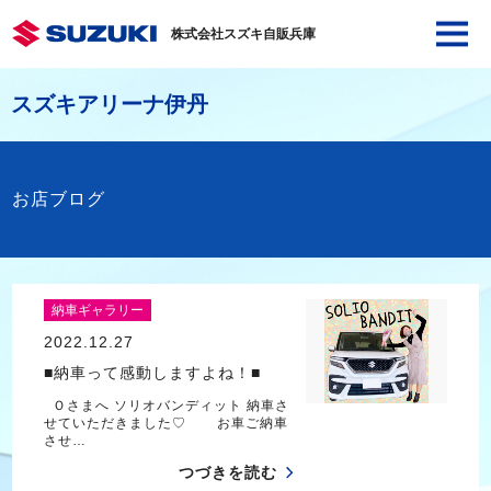
株式会社スズキ自販兵庫
スズキアリーナ伊丹
お店ブログ
納車ギャラリー
2022.12.27
■納車って感動しますよね！■
Ｏさまへ ソリオバンディット 納車さ
せていただきました♡ お車ご納車
させ…
つづきを読む