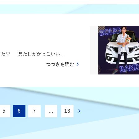
した♡ 見た目がかっこいい…
つづきを読む
5
6
7
…
13