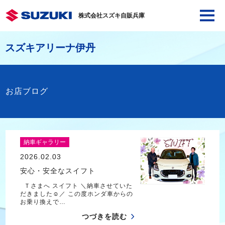
株式会社スズキ自販兵庫
スズキアリーナ伊丹
お店ブログ
納車ギャラリー
2026.02.03
安心・安全なスイフト
Ｔさまへ スイフト ＼納車させていた
だきました☺／ この度ホンダ車からの
お乗り換えで…
つづきを読む