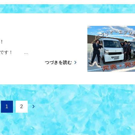
！
央です！ …
つづきを読む
1
2