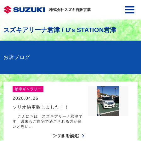
株式会社スズキ自販京葉
スズキアリーナ君津 / U's STATION君津
お店ブログ
納車ギャラリー
2020.04.26
ソリオ納車致しました！！
こんにちは スズキアリーナ君津で
す 週末もご自宅で過ごされる方が多
いと思い…
つづきを読む