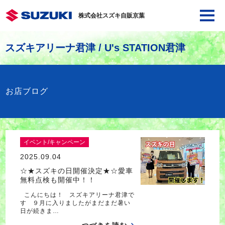
株式会社スズキ自販京葉
スズキアリーナ君津 / U's STATION君津
お店ブログ
イベント/キャンペーン
2025.09.04
☆★スズキの日開催決定★☆愛車
無料点検も開催中！！
こんにちは！ スズキアリーナ君津で
す ９月に入りましたがまだまだ暑い
日が続きま…