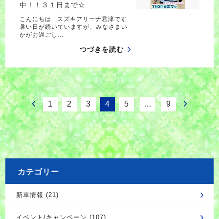
中！！３１日まで☆
こんにちは スズキアリーナ君津です
暑い日が続いていますが、みなさまい
かがお過ごし…
つづきを読む
1
2
3
4
5
…
9
カテゴリー
新車情報 (21)
イベント/キャンペーン (107)